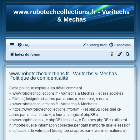
www.robotechcollections.fr - Varitechs
& Mechas
FAQ
S’enregistrer
Connexion
R
Index du forum
e
c
www.robotechcollections.fr - Varitechs & Mechas -
h
Politique de confidentialité
e
Cette politique explique en détail comment
r
« www.robotechcollections.fr - Varitechs & Mechas » et ses sociétés
affiliées (désignés ci-après par « nous », « notre », « nos »,
c
« www.robotechcollections.fr - Varitechs & Mechas »,
h
« https://www.robotechcollections.fr/forum ») et phpBB (désigné ci-
e
après par « ils », « eux », « leur », « logiciel phpBB »,
« www.phpbb.com », « phpBB Limited », « Équipes phpBB ») utilisent
r
n’importe quelle information collectée pendant n’importe quelle session
d’utilisation de votre part (désignée ci-après par « vos informations »).