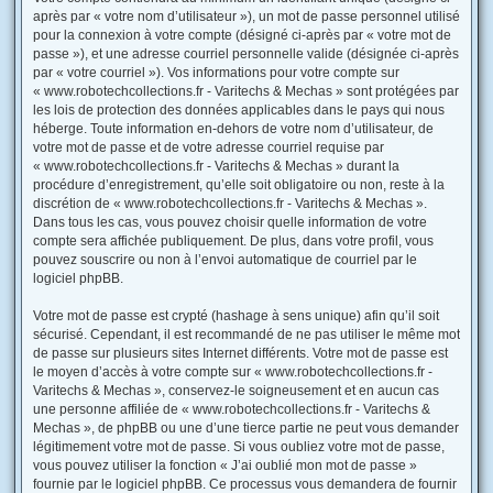
après par « votre nom d’utilisateur »), un mot de passe personnel utilisé
pour la connexion à votre compte (désigné ci-après par « votre mot de
passe »), et une adresse courriel personnelle valide (désignée ci-après
par « votre courriel »). Vos informations pour votre compte sur
« www.robotechcollections.fr - Varitechs & Mechas » sont protégées par
les lois de protection des données applicables dans le pays qui nous
héberge. Toute information en-dehors de votre nom d’utilisateur, de
votre mot de passe et de votre adresse courriel requise par
« www.robotechcollections.fr - Varitechs & Mechas » durant la
procédure d’enregistrement, qu’elle soit obligatoire ou non, reste à la
discrétion de « www.robotechcollections.fr - Varitechs & Mechas ».
Dans tous les cas, vous pouvez choisir quelle information de votre
compte sera affichée publiquement. De plus, dans votre profil, vous
pouvez souscrire ou non à l’envoi automatique de courriel par le
logiciel phpBB.
Votre mot de passe est crypté (hashage à sens unique) afin qu’il soit
sécurisé. Cependant, il est recommandé de ne pas utiliser le même mot
de passe sur plusieurs sites Internet différents. Votre mot de passe est
le moyen d’accès à votre compte sur « www.robotechcollections.fr -
Varitechs & Mechas », conservez-le soigneusement et en aucun cas
une personne affiliée de « www.robotechcollections.fr - Varitechs &
Mechas », de phpBB ou une d’une tierce partie ne peut vous demander
légitimement votre mot de passe. Si vous oubliez votre mot de passe,
vous pouvez utiliser la fonction « J’ai oublié mon mot de passe »
fournie par le logiciel phpBB. Ce processus vous demandera de fournir