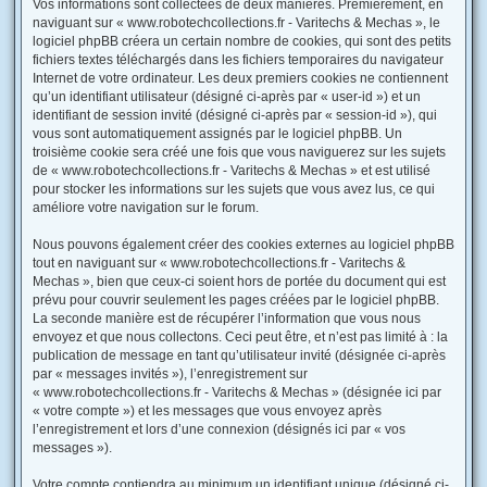
Vos informations sont collectées de deux manières. Premièrement, en
naviguant sur « www.robotechcollections.fr - Varitechs & Mechas », le
logiciel phpBB créera un certain nombre de cookies, qui sont des petits
fichiers textes téléchargés dans les fichiers temporaires du navigateur
Internet de votre ordinateur. Les deux premiers cookies ne contiennent
qu’un identifiant utilisateur (désigné ci-après par « user-id ») et un
identifiant de session invité (désigné ci-après par « session-id »), qui
vous sont automatiquement assignés par le logiciel phpBB. Un
troisième cookie sera créé une fois que vous naviguerez sur les sujets
de « www.robotechcollections.fr - Varitechs & Mechas » et est utilisé
pour stocker les informations sur les sujets que vous avez lus, ce qui
améliore votre navigation sur le forum.
Nous pouvons également créer des cookies externes au logiciel phpBB
tout en naviguant sur « www.robotechcollections.fr - Varitechs &
Mechas », bien que ceux-ci soient hors de portée du document qui est
prévu pour couvrir seulement les pages créées par le logiciel phpBB.
La seconde manière est de récupérer l’information que vous nous
envoyez et que nous collectons. Ceci peut être, et n’est pas limité à : la
publication de message en tant qu’utilisateur invité (désignée ci-après
par « messages invités »), l’enregistrement sur
« www.robotechcollections.fr - Varitechs & Mechas » (désignée ici par
« votre compte ») et les messages que vous envoyez après
l’enregistrement et lors d’une connexion (désignés ici par « vos
messages »).
Votre compte contiendra au minimum un identifiant unique (désigné ci-