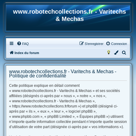
www.robotechcollections.fr - Varitechs
& Mechas
FAQ
S’enregistrer
Connexion
R
Index du forum
e
c
www.robotechcollections.fr - Varitechs & Mechas -
h
Politique de confidentialité
e
Cette politique explique en détail comment
r
« www.robotechcollections.fr - Varitechs & Mechas » et ses sociétés
affiliées (désignés ci-après par « nous », « notre », « nos »,
c
« www.robotechcollections.fr - Varitechs & Mechas »,
h
« https://www.robotechcollections.fr/forum ») et phpBB (désigné ci-
e
après par « ils », « eux », « leur », « logiciel phpBB »,
« www.phpbb.com », « phpBB Limited », « Équipes phpBB ») utilisent
r
n’importe quelle information collectée pendant n’importe quelle session
d’utilisation de votre part (désignée ci-après par « vos informations »).