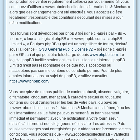
soit prudent de vérifier régulièrement celles-ci par vous-même. Si vous
continuez d’utiliser « www.robotechcollections.fr - Varitechs & Mechas »
alors que des changements ont été effectués, vous acceptez d’être
légalement responsable des conditions découlant des mises à jour
et/ou modifications.
Nos forums sont développés par phpBB (désigné ci-après par « ils »,
« eux », « leur », « logiciel phpBB », « www.phpbb.com », « phpBB
Limited », « Équipes phpBB ») qui est un script libre de forum, déclaré
sous la licence «
GNU General Public License v2
» (désigné ci-après
par « GPL ») et qui peut être téléchargé depuis
www.phpbb.com
. Le
logiciel phpBB facilite seulement les discussions sur Internet. phpBB
Limited n’est pas responsable de ce que nous acceptons ou
n’acceptons pas comme contenu ou conduite permis. Pour de plus
amples informations au sujet de phpBB, veuillez consulter :
https://www.phpbb.com/
.
Vous acceptez de ne pas publier de contenu abusif, obscène, vulgaire,
diffamatoire, choquant, menaçant, à caractère sexuel ou tout autre
contenu qui peut transgresser les lois de votre pays, du pays où
« www.robotechcollections.fr - Varitechs & Mechas » est hébergé ou les
lois internationales. Le faire peut vous mener à un bannissement
immédiat et permanent, avec une notification à votre fournisseur
d’accès à Internet si nous le jugeons nécessaire. Les adresses IP de
tous les messages sont enregistrées pour aider au renforcement de ces
conditions. Vous acceptez que « www.robotechcollections.fr - Varitechs
& Mechas » supprime, modifie, déplace ou verrouille n’importe quel