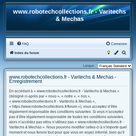
www.robotechcollections.fr - Varitechs
& Mechas
FAQ
Connexion
R
Index du forum
e
Langue :
c
h
www.robotechcollections.fr - Varitechs & Mechas -
Enregistrement
e
r
En accédant à « www.robotechcollections.fr - Varitechs & Mechas »
(désigné ci-après par « nous », « notre », « nos »,
c
« www.robotechcollections.fr - Varitechs & Mechas »,
h
« https://www.robotechcollections.fr/forum »), vous acceptez d’être
e
légalement responsable des conditions suivantes. Si vous n’acceptez
pas d’être légalement responsable de toutes les conditions suivantes,
r
alors n’accédez pas et/ou n’utilisez pas « www.robotechcollections.fr -
Varitechs & Mechas ». Nous pouvons modifier celles-ci à n’importe quel
moment et nous ferons tout pour que vous en soyez informé, bien qu’il