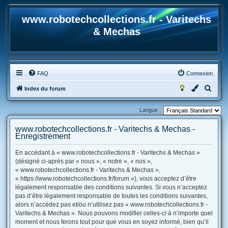
www.robotechcollections.fr - Varitechs
& Mechas
FAQ
Connexion
R
Index du forum
e
Langue :
c
h
www.robotechcollections.fr - Varitechs & Mechas -
Enregistrement
e
r
En accédant à « www.robotechcollections.fr - Varitechs & Mechas »
(désigné ci-après par « nous », « notre », « nos »,
c
« www.robotechcollections.fr - Varitechs & Mechas »,
h
« https://www.robotechcollections.fr/forum »), vous acceptez d’être
e
légalement responsable des conditions suivantes. Si vous n’acceptez
pas d’être légalement responsable de toutes les conditions suivantes,
r
alors n’accédez pas et/ou n’utilisez pas « www.robotechcollections.fr -
Varitechs & Mechas ». Nous pouvons modifier celles-ci à n’importe quel
moment et nous ferons tout pour que vous en soyez informé, bien qu’il