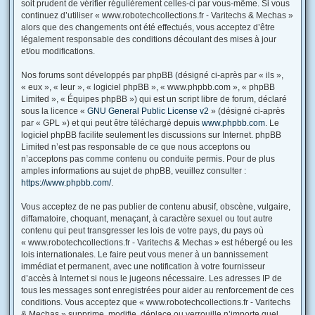
soit prudent de vérifier régulièrement celles-ci par vous-même. Si vous
continuez d’utiliser « www.robotechcollections.fr - Varitechs & Mechas »
alors que des changements ont été effectués, vous acceptez d’être
légalement responsable des conditions découlant des mises à jour
et/ou modifications.
Nos forums sont développés par phpBB (désigné ci-après par « ils »,
« eux », « leur », « logiciel phpBB », « www.phpbb.com », « phpBB
Limited », « Équipes phpBB ») qui est un script libre de forum, déclaré
sous la licence «
GNU General Public License v2
» (désigné ci-après
par « GPL ») et qui peut être téléchargé depuis
www.phpbb.com
. Le
logiciel phpBB facilite seulement les discussions sur Internet. phpBB
Limited n’est pas responsable de ce que nous acceptons ou
n’acceptons pas comme contenu ou conduite permis. Pour de plus
amples informations au sujet de phpBB, veuillez consulter :
https://www.phpbb.com/
.
Vous acceptez de ne pas publier de contenu abusif, obscène, vulgaire,
diffamatoire, choquant, menaçant, à caractère sexuel ou tout autre
contenu qui peut transgresser les lois de votre pays, du pays où
« www.robotechcollections.fr - Varitechs & Mechas » est hébergé ou les
lois internationales. Le faire peut vous mener à un bannissement
immédiat et permanent, avec une notification à votre fournisseur
d’accès à Internet si nous le jugeons nécessaire. Les adresses IP de
tous les messages sont enregistrées pour aider au renforcement de ces
conditions. Vous acceptez que « www.robotechcollections.fr - Varitechs
& Mechas » supprime, modifie, déplace ou verrouille n’importe quel