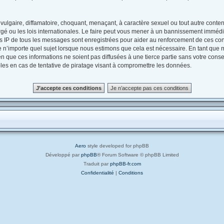
ulgaire, diffamatoire, choquant, menaçant, à caractère sexuel ou tout autre contenu
gé ou les lois internationales. Le faire peut vous mener à un bannissement immédia
es IP de tous les messages sont enregistrées pour aider au renforcement de ces con
e n’importe quel sujet lorsque nous estimons que cela est nécessaire. En tant que
 que ces informations ne soient pas diffusées à une tierce partie sans votre conse
s en cas de tentative de piratage visant à compromettre les données.
Aero
style developed for phpBB
Développé par
phpBB
® Forum Software © phpBB Limited
Traduit par
phpBB-fr.com
Confidentialité
|
Conditions