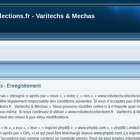
ections.fr - Varitechs & Mechas
s - Enregistrement
as » (désigné ci-après par « nous », « notre », « nos », « www.robotechcollections.
d’être légalement responsable des conditions suivantes. Si vous n’acceptez pas d’ê
tions.fr - Varitechs & Mechas ». Nous pouvons modifier celles-ci à n’importe quel 
r vous-même. Si vous continuez d’utiliser « www.robotechcollections.fr - Varitechs 
ant des mises à jour et/ou modifications.
ils », « eux », « leur », « logiciel phpBB », « www.phpbb.com », « phpBB Limited »
i-après par « GPL ») et qui peut être téléchargé depuis
www.phpbb.com
. Le logic
’acceptons pas comme contenu ou conduite permis. Pour de plus amples information