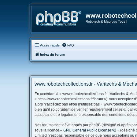
www.robotechcoll
Robotech & Macross Toys !
Accès rapide
FAQ
Index du forum
www.robotechcollections.fr - Varitechs & Mecha
En accédant à « www.robotechcollections.fr - Varitechs & Mech
« https://www.robotechcollections.fr/forum »), vous acceptez 
alors n’accédez pas et/ou n’utilisez pas « www.robotechcollec
bien qu’il soit prudent de vérifier régulièrement celles-ci pa
acceptez d’être légalement responsable des conditions découl
Nos forums sont développés par phpBB (désigné ci-après par « 
sous la licence «
GNU General Public License v2
» (désigné c
Limited n’est pas responsable de ce que nous acceptons ou n