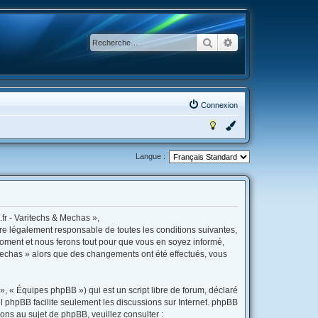
Rechercher
Recherche avancée
Connexion
Langue :
fr - Varitechs & Mechas »,
tre légalement responsable de toutes les conditions suivantes,
moment et nous ferons tout pour que vous en soyez informé,
& Mechas » alors que des changements ont été effectués, vous
, « Équipes phpBB ») qui est un script libre de forum, déclaré
iel phpBB facilite seulement les discussions sur Internet. phpBB
s au sujet de phpBB, veuillez consulter :