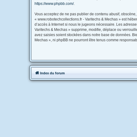
https://www.phpbb.com/
.
Vous acceptez de ne pas publier de contenu abusif, obscène, v
« www.robotechcollections.fr - Varitechs & Mechas » est héber
d’accès à Internet si nous le jugeons nécessaire. Les adress
Varitechs & Mechas » supprime, modifie, déplace ou verrouill
avez saisies soient stockées dans notre base de données. Bien
Mechas », ni phpBB ne pourront être tenus comme responsable
Index du forum