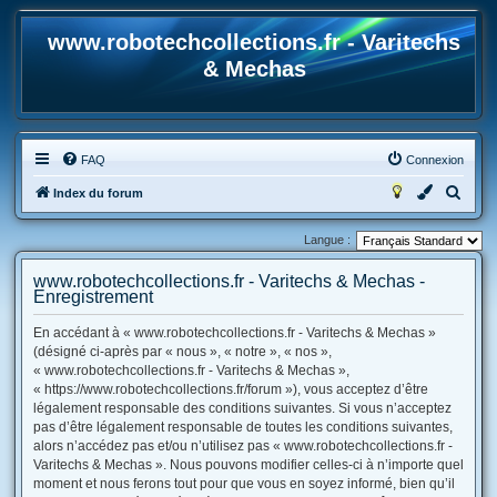
www.robotechcollections.fr - Varitechs
& Mechas
FAQ
Connexion
R
Index du forum
e
Langue :
c
h
www.robotechcollections.fr - Varitechs & Mechas -
Enregistrement
e
r
En accédant à « www.robotechcollections.fr - Varitechs & Mechas »
(désigné ci-après par « nous », « notre », « nos »,
c
« www.robotechcollections.fr - Varitechs & Mechas »,
h
« https://www.robotechcollections.fr/forum »), vous acceptez d’être
e
légalement responsable des conditions suivantes. Si vous n’acceptez
pas d’être légalement responsable de toutes les conditions suivantes,
r
alors n’accédez pas et/ou n’utilisez pas « www.robotechcollections.fr -
Varitechs & Mechas ». Nous pouvons modifier celles-ci à n’importe quel
moment et nous ferons tout pour que vous en soyez informé, bien qu’il