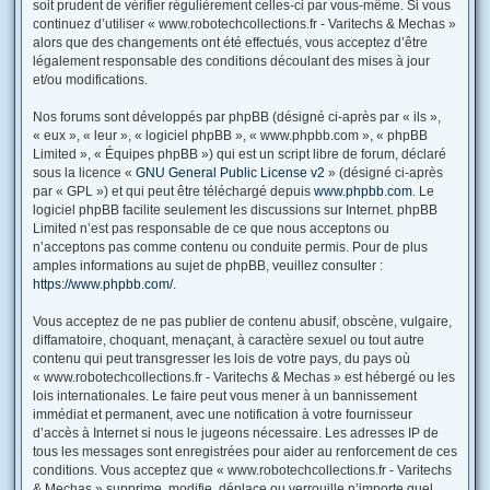
soit prudent de vérifier régulièrement celles-ci par vous-même. Si vous
continuez d’utiliser « www.robotechcollections.fr - Varitechs & Mechas »
alors que des changements ont été effectués, vous acceptez d’être
légalement responsable des conditions découlant des mises à jour
et/ou modifications.
Nos forums sont développés par phpBB (désigné ci-après par « ils »,
« eux », « leur », « logiciel phpBB », « www.phpbb.com », « phpBB
Limited », « Équipes phpBB ») qui est un script libre de forum, déclaré
sous la licence «
GNU General Public License v2
» (désigné ci-après
par « GPL ») et qui peut être téléchargé depuis
www.phpbb.com
. Le
logiciel phpBB facilite seulement les discussions sur Internet. phpBB
Limited n’est pas responsable de ce que nous acceptons ou
n’acceptons pas comme contenu ou conduite permis. Pour de plus
amples informations au sujet de phpBB, veuillez consulter :
https://www.phpbb.com/
.
Vous acceptez de ne pas publier de contenu abusif, obscène, vulgaire,
diffamatoire, choquant, menaçant, à caractère sexuel ou tout autre
contenu qui peut transgresser les lois de votre pays, du pays où
« www.robotechcollections.fr - Varitechs & Mechas » est hébergé ou les
lois internationales. Le faire peut vous mener à un bannissement
immédiat et permanent, avec une notification à votre fournisseur
d’accès à Internet si nous le jugeons nécessaire. Les adresses IP de
tous les messages sont enregistrées pour aider au renforcement de ces
conditions. Vous acceptez que « www.robotechcollections.fr - Varitechs
& Mechas » supprime, modifie, déplace ou verrouille n’importe quel