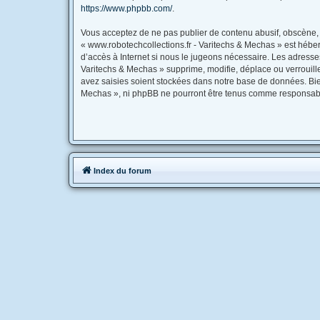
https://www.phpbb.com/
.
Vous acceptez de ne pas publier de contenu abusif, obscène, v
« www.robotechcollections.fr - Varitechs & Mechas » est héber
d’accès à Internet si nous le jugeons nécessaire. Les adress
Varitechs & Mechas » supprime, modifie, déplace ou verrouill
avez saisies soient stockées dans notre base de données. Bien
Mechas », ni phpBB ne pourront être tenus comme responsable
Index du forum