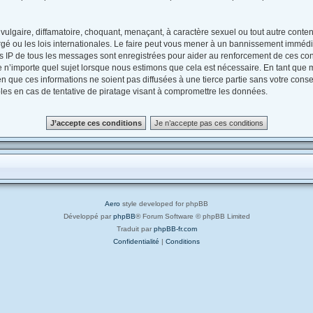
ulgaire, diffamatoire, choquant, menaçant, à caractère sexuel ou tout autre contenu
gé ou les lois internationales. Le faire peut vous mener à un bannissement immédia
es IP de tous les messages sont enregistrées pour aider au renforcement de ces con
e n’importe quel sujet lorsque nous estimons que cela est nécessaire. En tant que
 que ces informations ne soient pas diffusées à une tierce partie sans votre conse
s en cas de tentative de piratage visant à compromettre les données.
Aero
style developed for phpBB
Développé par
phpBB
® Forum Software © phpBB Limited
Traduit par
phpBB-fr.com
Confidentialité
|
Conditions