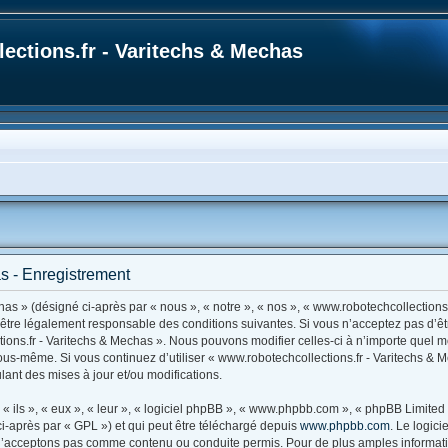
ections.fr - Varitechs & Mechas
s - Enregistrement
as » (désigné ci-après par « nous », « notre », « nos », « www.robotechcollections.
d’être légalement responsable des conditions suivantes. Si vous n’acceptez pas d’ê
tions.fr - Varitechs & Mechas ». Nous pouvons modifier celles-ci à n’importe quel 
r vous-même. Si vous continuez d’utiliser « www.robotechcollections.fr - Varitechs 
ant des mises à jour et/ou modifications.
ils », « eux », « leur », « logiciel phpBB », « www.phpbb.com », « phpBB Limited »
i-après par « GPL ») et qui peut être téléchargé depuis
www.phpbb.com
. Le logic
’acceptons pas comme contenu ou conduite permis. Pour de plus amples information