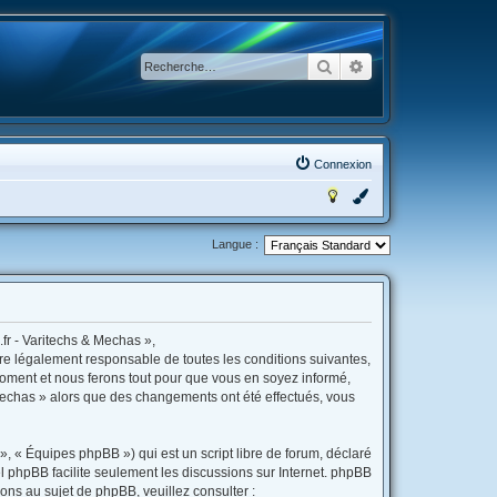
Rechercher
Recherche avancée
Connexion
Langue :
fr - Varitechs & Mechas »,
tre légalement responsable de toutes les conditions suivantes,
moment et nous ferons tout pour que vous en soyez informé,
& Mechas » alors que des changements ont été effectués, vous
, « Équipes phpBB ») qui est un script libre de forum, déclaré
iel phpBB facilite seulement les discussions sur Internet. phpBB
s au sujet de phpBB, veuillez consulter :