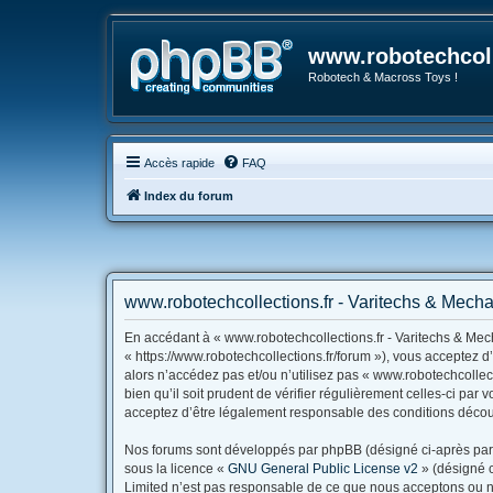
www.robotechcoll
Robotech & Macross Toys !
Accès rapide
FAQ
Index du forum
www.robotechcollections.fr - Varitechs & Mecha
En accédant à « www.robotechcollections.fr - Varitechs & Mech
« https://www.robotechcollections.fr/forum »), vous acceptez 
alors n’accédez pas et/ou n’utilisez pas « www.robotechcollec
bien qu’il soit prudent de vérifier régulièrement celles-ci pa
acceptez d’être légalement responsable des conditions découl
Nos forums sont développés par phpBB (désigné ci-après par « 
sous la licence «
GNU General Public License v2
» (désigné c
Limited n’est pas responsable de ce que nous acceptons ou n