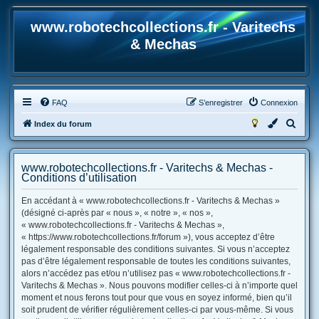
www.robotechcollections.fr - Varitechs
& Mechas
FAQ
S’enregistrer
Connexion
R
Index du forum
e
c
www.robotechcollections.fr - Varitechs & Mechas -
h
Conditions d’utilisation
e
En accédant à « www.robotechcollections.fr - Varitechs & Mechas »
r
(désigné ci-après par « nous », « notre », « nos »,
« www.robotechcollections.fr - Varitechs & Mechas »,
c
« https://www.robotechcollections.fr/forum »), vous acceptez d’être
h
légalement responsable des conditions suivantes. Si vous n’acceptez
e
pas d’être légalement responsable de toutes les conditions suivantes,
alors n’accédez pas et/ou n’utilisez pas « www.robotechcollections.fr -
r
Varitechs & Mechas ». Nous pouvons modifier celles-ci à n’importe quel
moment et nous ferons tout pour que vous en soyez informé, bien qu’il
soit prudent de vérifier régulièrement celles-ci par vous-même. Si vous