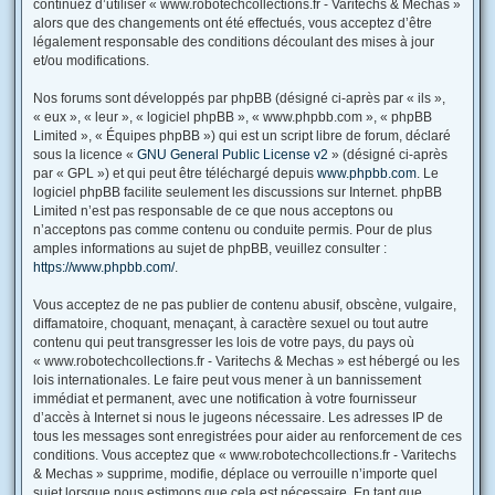
continuez d’utiliser « www.robotechcollections.fr - Varitechs & Mechas »
alors que des changements ont été effectués, vous acceptez d’être
légalement responsable des conditions découlant des mises à jour
et/ou modifications.
Nos forums sont développés par phpBB (désigné ci-après par « ils »,
« eux », « leur », « logiciel phpBB », « www.phpbb.com », « phpBB
Limited », « Équipes phpBB ») qui est un script libre de forum, déclaré
sous la licence «
GNU General Public License v2
» (désigné ci-après
par « GPL ») et qui peut être téléchargé depuis
www.phpbb.com
. Le
logiciel phpBB facilite seulement les discussions sur Internet. phpBB
Limited n’est pas responsable de ce que nous acceptons ou
n’acceptons pas comme contenu ou conduite permis. Pour de plus
amples informations au sujet de phpBB, veuillez consulter :
https://www.phpbb.com/
.
Vous acceptez de ne pas publier de contenu abusif, obscène, vulgaire,
diffamatoire, choquant, menaçant, à caractère sexuel ou tout autre
contenu qui peut transgresser les lois de votre pays, du pays où
« www.robotechcollections.fr - Varitechs & Mechas » est hébergé ou les
lois internationales. Le faire peut vous mener à un bannissement
immédiat et permanent, avec une notification à votre fournisseur
d’accès à Internet si nous le jugeons nécessaire. Les adresses IP de
tous les messages sont enregistrées pour aider au renforcement de ces
conditions. Vous acceptez que « www.robotechcollections.fr - Varitechs
& Mechas » supprime, modifie, déplace ou verrouille n’importe quel
sujet lorsque nous estimons que cela est nécessaire. En tant que