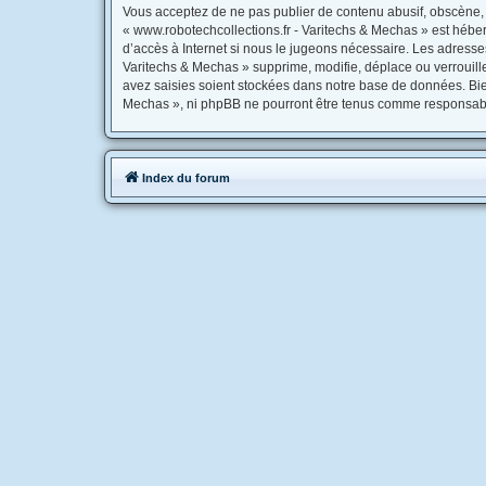
Vous acceptez de ne pas publier de contenu abusif, obscène, v
« www.robotechcollections.fr - Varitechs & Mechas » est héber
d’accès à Internet si nous le jugeons nécessaire. Les adress
Varitechs & Mechas » supprime, modifie, déplace ou verrouill
avez saisies soient stockées dans notre base de données. Bien
Mechas », ni phpBB ne pourront être tenus comme responsable
Index du forum