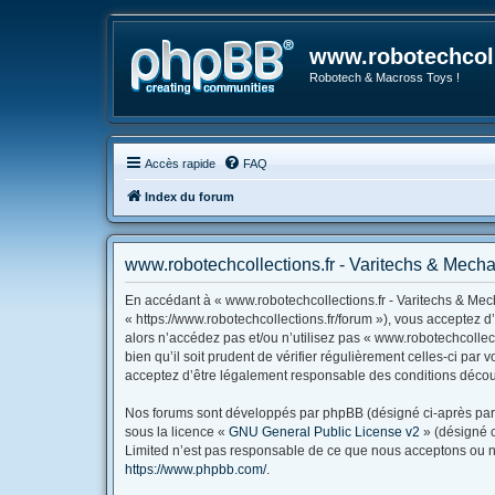
www.robotechcoll
Robotech & Macross Toys !
Accès rapide
FAQ
Index du forum
www.robotechcollections.fr - Varitechs & Mechas
En accédant à « www.robotechcollections.fr - Varitechs & Mech
« https://www.robotechcollections.fr/forum »), vous acceptez 
alors n’accédez pas et/ou n’utilisez pas « www.robotechcollec
bien qu’il soit prudent de vérifier régulièrement celles-ci pa
acceptez d’être légalement responsable des conditions découl
Nos forums sont développés par phpBB (désigné ci-après par « 
sous la licence «
GNU General Public License v2
» (désigné c
Limited n’est pas responsable de ce que nous acceptons ou n
https://www.phpbb.com/
.