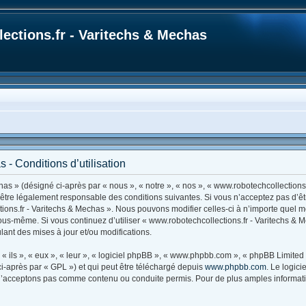
ections.fr - Varitechs & Mechas
 - Conditions d’utilisation
as » (désigné ci-après par « nous », « notre », « nos », « www.robotechcollections.
d’être légalement responsable des conditions suivantes. Si vous n’acceptez pas d’ê
tions.fr - Varitechs & Mechas ». Nous pouvons modifier celles-ci à n’importe quel 
r vous-même. Si vous continuez d’utiliser « www.robotechcollections.fr - Varitechs 
ant des mises à jour et/ou modifications.
ils », « eux », « leur », « logiciel phpBB », « www.phpbb.com », « phpBB Limited »
i-après par « GPL ») et qui peut être téléchargé depuis
www.phpbb.com
. Le logic
’acceptons pas comme contenu ou conduite permis. Pour de plus amples information