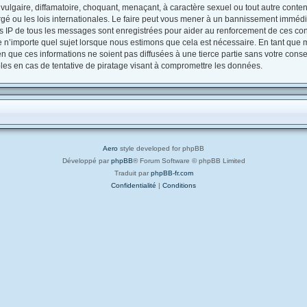
ulgaire, diffamatoire, choquant, menaçant, à caractère sexuel ou tout autre contenu
gé ou les lois internationales. Le faire peut vous mener à un bannissement immédia
es IP de tous les messages sont enregistrées pour aider au renforcement de ces con
e n’importe quel sujet lorsque nous estimons que cela est nécessaire. En tant que
 que ces informations ne soient pas diffusées à une tierce partie sans votre conse
s en cas de tentative de piratage visant à compromettre les données.
Aero
style developed for phpBB
Développé par
phpBB
® Forum Software © phpBB Limited
Traduit par
phpBB-fr.com
Confidentialité
|
Conditions