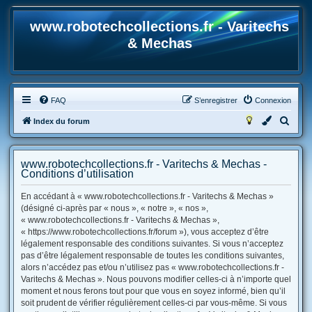
www.robotechcollections.fr - Varitechs
& Mechas
FAQ
S’enregistrer
Connexion
R
Index du forum
e
c
www.robotechcollections.fr - Varitechs & Mechas -
h
Conditions d’utilisation
e
En accédant à « www.robotechcollections.fr - Varitechs & Mechas »
r
(désigné ci-après par « nous », « notre », « nos »,
« www.robotechcollections.fr - Varitechs & Mechas »,
c
« https://www.robotechcollections.fr/forum »), vous acceptez d’être
h
légalement responsable des conditions suivantes. Si vous n’acceptez
e
pas d’être légalement responsable de toutes les conditions suivantes,
alors n’accédez pas et/ou n’utilisez pas « www.robotechcollections.fr -
r
Varitechs & Mechas ». Nous pouvons modifier celles-ci à n’importe quel
moment et nous ferons tout pour que vous en soyez informé, bien qu’il
soit prudent de vérifier régulièrement celles-ci par vous-même. Si vous