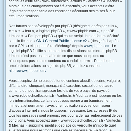
continuez d’utiliser « www.robotechcollections.fr - Varitechs & Mechas »
alors que des changements ont été effectués, vous acceptez d’être
légalement responsable des conditions découlant des mises à jour
et/ou modifications.
Nos forums sont développés par phpBB (désigné ci-après par « ils »,
« eux », « leur », « logiciel phpBB », « www.phpbb.com », « phpBB
Limited », « Équipes phpBB ») qui est un script libre de forum, déclaré
sous la licence «
GNU General Public License v2
» (désigné ci-après
par « GPL ») et qui peut être téléchargé depuis
www.phpbb.com
. Le
logiciel phpBB facilite seulement les discussions sur Internet. phpBB
Limited n’est pas responsable de ce que nous acceptons ou
n’acceptons pas comme contenu ou conduite permis. Pour de plus
amples informations au sujet de phpBB, veuillez consulter :
https://www.phpbb.com/
.
Vous acceptez de ne pas publier de contenu abusif, obscène, vulgaire,
diffamatoire, choquant, menaçant, à caractère sexuel ou tout autre
contenu qui peut transgresser les lois de votre pays, du pays où
« www.robotechcollections.fr - Varitechs & Mechas » est hébergé ou les
lois internationales. Le faire peut vous mener à un bannissement
immédiat et permanent, avec une notification à votre fournisseur
d’accès à Internet si nous le jugeons nécessaire. Les adresses IP de
tous les messages sont enregistrées pour aider au renforcement de ces
conditions. Vous acceptez que « www.robotechcollections.fr - Varitechs
& Mechas » supprime, modifie, déplace ou verrouille n’importe quel
sujet lorsque nous estimons que cela est nécessaire. En tant que