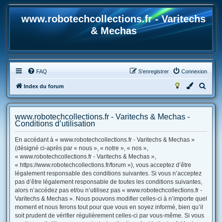
www.robotechcollections.fr - Varitechs
& Mechas
FAQ
S’enregistrer
Connexion
R
Index du forum
e
c
www.robotechcollections.fr - Varitechs & Mechas -
h
Conditions d’utilisation
e
En accédant à « www.robotechcollections.fr - Varitechs & Mechas »
r
(désigné ci-après par « nous », « notre », « nos »,
« www.robotechcollections.fr - Varitechs & Mechas »,
c
« https://www.robotechcollections.fr/forum »), vous acceptez d’être
h
légalement responsable des conditions suivantes. Si vous n’acceptez
e
pas d’être légalement responsable de toutes les conditions suivantes,
alors n’accédez pas et/ou n’utilisez pas « www.robotechcollections.fr -
r
Varitechs & Mechas ». Nous pouvons modifier celles-ci à n’importe quel
moment et nous ferons tout pour que vous en soyez informé, bien qu’il
soit prudent de vérifier régulièrement celles-ci par vous-même. Si vous