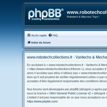
www.robotechcoll
Robotech & Macross Toys !
Accès rapide
FAQ
Index du forum
www.robotechcollections.fr - Varitechs & Mechas
En accédant à « www.robotechcollections.fr - Varitechs & Mech
« https://www.robotechcollections.fr/forum »), vous acceptez 
alors n’accédez pas et/ou n’utilisez pas « www.robotechcollec
bien qu’il soit prudent de vérifier régulièrement celles-ci pa
acceptez d’être légalement responsable des conditions découl
Nos forums sont développés par phpBB (désigné ci-après par « 
sous la licence «
GNU General Public License v2
» (désigné c
Limited n’est pas responsable de ce que nous acceptons ou n
https://www.phpbb.com/
.