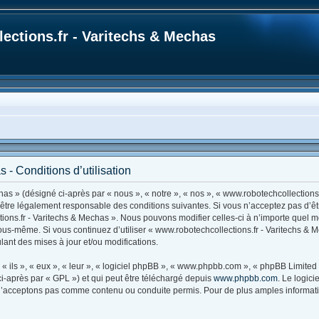
ections.fr - Varitechs & Mechas
 - Conditions d’utilisation
as » (désigné ci-après par « nous », « notre », « nos », « www.robotechcollections.
d’être légalement responsable des conditions suivantes. Si vous n’acceptez pas d’ê
tions.fr - Varitechs & Mechas ». Nous pouvons modifier celles-ci à n’importe quel 
r vous-même. Si vous continuez d’utiliser « www.robotechcollections.fr - Varitechs 
ant des mises à jour et/ou modifications.
ils », « eux », « leur », « logiciel phpBB », « www.phpbb.com », « phpBB Limited »
i-après par « GPL ») et qui peut être téléchargé depuis
www.phpbb.com
. Le logic
’acceptons pas comme contenu ou conduite permis. Pour de plus amples information