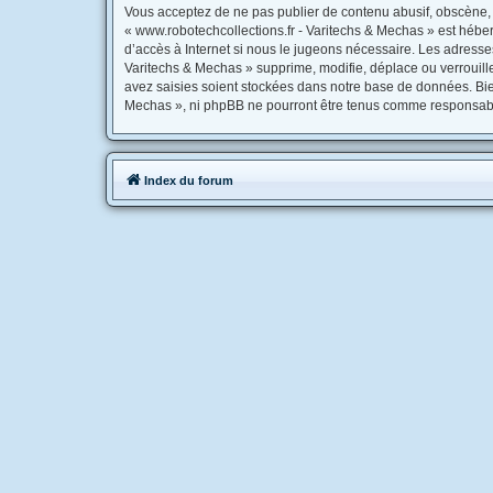
Vous acceptez de ne pas publier de contenu abusif, obscène, v
« www.robotechcollections.fr - Varitechs & Mechas » est héber
d’accès à Internet si nous le jugeons nécessaire. Les adress
Varitechs & Mechas » supprime, modifie, déplace ou verrouill
avez saisies soient stockées dans notre base de données. Bien
Mechas », ni phpBB ne pourront être tenus comme responsable
Index du forum