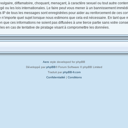
ulgaire, diffamatoire, choquant, menaçant, à caractère sexuel ou tout autre contenu
gé ou les lois internationales. Le faire peut vous mener à un bannissement immédia
es IP de tous les messages sont enregistrées pour aider au renforcement de ces con
e n’importe quel sujet lorsque nous estimons que cela est nécessaire. En tant que
 que ces informations ne soient pas diffusées à une tierce partie sans votre conse
s en cas de tentative de piratage visant à compromettre les données.
Aero
style developed for phpBB
Développé par
phpBB
® Forum Software © phpBB Limited
Traduit par
phpBB-fr.com
Confidentialité
|
Conditions