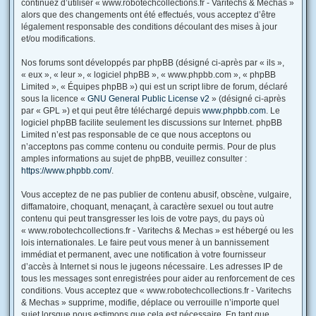
continuez d’utiliser « www.robotechcollections.fr - Varitechs & Mechas »
alors que des changements ont été effectués, vous acceptez d’être
légalement responsable des conditions découlant des mises à jour
et/ou modifications.
Nos forums sont développés par phpBB (désigné ci-après par « ils »,
« eux », « leur », « logiciel phpBB », « www.phpbb.com », « phpBB
Limited », « Équipes phpBB ») qui est un script libre de forum, déclaré
sous la licence «
GNU General Public License v2
» (désigné ci-après
par « GPL ») et qui peut être téléchargé depuis
www.phpbb.com
. Le
logiciel phpBB facilite seulement les discussions sur Internet. phpBB
Limited n’est pas responsable de ce que nous acceptons ou
n’acceptons pas comme contenu ou conduite permis. Pour de plus
amples informations au sujet de phpBB, veuillez consulter :
https://www.phpbb.com/
.
Vous acceptez de ne pas publier de contenu abusif, obscène, vulgaire,
diffamatoire, choquant, menaçant, à caractère sexuel ou tout autre
contenu qui peut transgresser les lois de votre pays, du pays où
« www.robotechcollections.fr - Varitechs & Mechas » est hébergé ou les
lois internationales. Le faire peut vous mener à un bannissement
immédiat et permanent, avec une notification à votre fournisseur
d’accès à Internet si nous le jugeons nécessaire. Les adresses IP de
tous les messages sont enregistrées pour aider au renforcement de ces
conditions. Vous acceptez que « www.robotechcollections.fr - Varitechs
& Mechas » supprime, modifie, déplace ou verrouille n’importe quel
sujet lorsque nous estimons que cela est nécessaire. En tant que