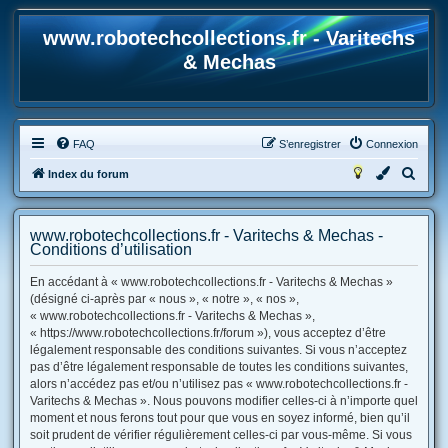
www.robotechcollections.fr - Varitechs
& Mechas
FAQ
S’enregistrer
Connexion
R
Index du forum
e
c
www.robotechcollections.fr - Varitechs & Mechas -
h
Conditions d’utilisation
e
En accédant à « www.robotechcollections.fr - Varitechs & Mechas »
r
(désigné ci-après par « nous », « notre », « nos »,
« www.robotechcollections.fr - Varitechs & Mechas »,
c
« https://www.robotechcollections.fr/forum »), vous acceptez d’être
h
légalement responsable des conditions suivantes. Si vous n’acceptez
e
pas d’être légalement responsable de toutes les conditions suivantes,
alors n’accédez pas et/ou n’utilisez pas « www.robotechcollections.fr -
r
Varitechs & Mechas ». Nous pouvons modifier celles-ci à n’importe quel
moment et nous ferons tout pour que vous en soyez informé, bien qu’il
soit prudent de vérifier régulièrement celles-ci par vous-même. Si vous