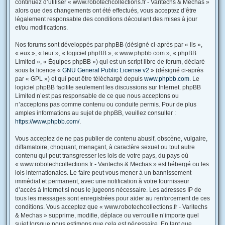
continuez d’utiliser « www.robotechcollections.fr - Varitechs & Mechas »
alors que des changements ont été effectués, vous acceptez d’être
légalement responsable des conditions découlant des mises à jour
et/ou modifications.
Nos forums sont développés par phpBB (désigné ci-après par « ils »,
« eux », « leur », « logiciel phpBB », « www.phpbb.com », « phpBB
Limited », « Équipes phpBB ») qui est un script libre de forum, déclaré
sous la licence «
GNU General Public License v2
» (désigné ci-après
par « GPL ») et qui peut être téléchargé depuis
www.phpbb.com
. Le
logiciel phpBB facilite seulement les discussions sur Internet. phpBB
Limited n’est pas responsable de ce que nous acceptons ou
n’acceptons pas comme contenu ou conduite permis. Pour de plus
amples informations au sujet de phpBB, veuillez consulter :
https://www.phpbb.com/
.
Vous acceptez de ne pas publier de contenu abusif, obscène, vulgaire,
diffamatoire, choquant, menaçant, à caractère sexuel ou tout autre
contenu qui peut transgresser les lois de votre pays, du pays où
« www.robotechcollections.fr - Varitechs & Mechas » est hébergé ou les
lois internationales. Le faire peut vous mener à un bannissement
immédiat et permanent, avec une notification à votre fournisseur
d’accès à Internet si nous le jugeons nécessaire. Les adresses IP de
tous les messages sont enregistrées pour aider au renforcement de ces
conditions. Vous acceptez que « www.robotechcollections.fr - Varitechs
& Mechas » supprime, modifie, déplace ou verrouille n’importe quel
sujet lorsque nous estimons que cela est nécessaire. En tant que