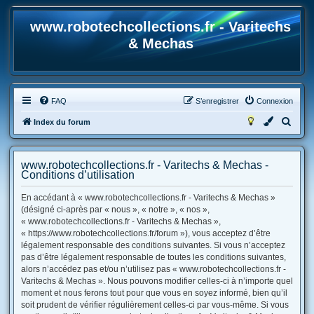
www.robotechcollections.fr - Varitechs
& Mechas
FAQ
S’enregistrer
Connexion
R
Index du forum
e
c
www.robotechcollections.fr - Varitechs & Mechas -
h
Conditions d’utilisation
e
En accédant à « www.robotechcollections.fr - Varitechs & Mechas »
r
(désigné ci-après par « nous », « notre », « nos »,
« www.robotechcollections.fr - Varitechs & Mechas »,
c
« https://www.robotechcollections.fr/forum »), vous acceptez d’être
h
légalement responsable des conditions suivantes. Si vous n’acceptez
e
pas d’être légalement responsable de toutes les conditions suivantes,
alors n’accédez pas et/ou n’utilisez pas « www.robotechcollections.fr -
r
Varitechs & Mechas ». Nous pouvons modifier celles-ci à n’importe quel
moment et nous ferons tout pour que vous en soyez informé, bien qu’il
soit prudent de vérifier régulièrement celles-ci par vous-même. Si vous