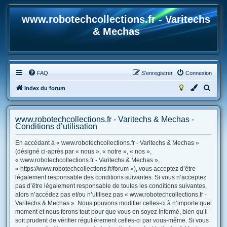
www.robotechcollections.fr - Varitechs
& Mechas
FAQ
S’enregistrer
Connexion
R
Index du forum
e
c
www.robotechcollections.fr - Varitechs & Mechas -
h
Conditions d’utilisation
e
En accédant à « www.robotechcollections.fr - Varitechs & Mechas »
r
(désigné ci-après par « nous », « notre », « nos »,
« www.robotechcollections.fr - Varitechs & Mechas »,
c
« https://www.robotechcollections.fr/forum »), vous acceptez d’être
h
légalement responsable des conditions suivantes. Si vous n’acceptez
e
pas d’être légalement responsable de toutes les conditions suivantes,
alors n’accédez pas et/ou n’utilisez pas « www.robotechcollections.fr -
r
Varitechs & Mechas ». Nous pouvons modifier celles-ci à n’importe quel
moment et nous ferons tout pour que vous en soyez informé, bien qu’il
soit prudent de vérifier régulièrement celles-ci par vous-même. Si vous