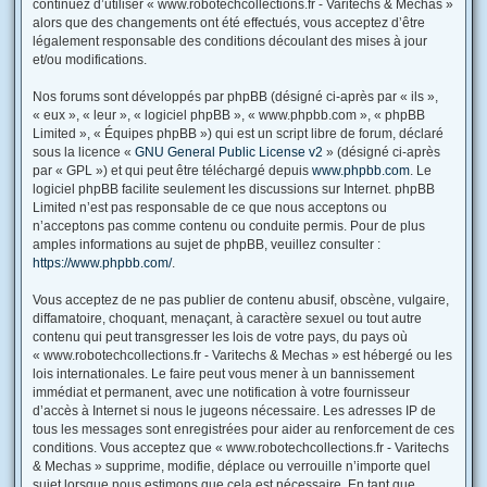
continuez d’utiliser « www.robotechcollections.fr - Varitechs & Mechas »
alors que des changements ont été effectués, vous acceptez d’être
légalement responsable des conditions découlant des mises à jour
et/ou modifications.
Nos forums sont développés par phpBB (désigné ci-après par « ils »,
« eux », « leur », « logiciel phpBB », « www.phpbb.com », « phpBB
Limited », « Équipes phpBB ») qui est un script libre de forum, déclaré
sous la licence «
GNU General Public License v2
» (désigné ci-après
par « GPL ») et qui peut être téléchargé depuis
www.phpbb.com
. Le
logiciel phpBB facilite seulement les discussions sur Internet. phpBB
Limited n’est pas responsable de ce que nous acceptons ou
n’acceptons pas comme contenu ou conduite permis. Pour de plus
amples informations au sujet de phpBB, veuillez consulter :
https://www.phpbb.com/
.
Vous acceptez de ne pas publier de contenu abusif, obscène, vulgaire,
diffamatoire, choquant, menaçant, à caractère sexuel ou tout autre
contenu qui peut transgresser les lois de votre pays, du pays où
« www.robotechcollections.fr - Varitechs & Mechas » est hébergé ou les
lois internationales. Le faire peut vous mener à un bannissement
immédiat et permanent, avec une notification à votre fournisseur
d’accès à Internet si nous le jugeons nécessaire. Les adresses IP de
tous les messages sont enregistrées pour aider au renforcement de ces
conditions. Vous acceptez que « www.robotechcollections.fr - Varitechs
& Mechas » supprime, modifie, déplace ou verrouille n’importe quel
sujet lorsque nous estimons que cela est nécessaire. En tant que