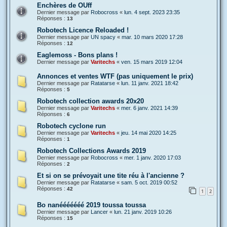
Enchères de OUff
Dernier message par
Robocross
«
lun. 4 sept. 2023 23:35
Réponses :
13
Robotech Licence Reloaded !
Dernier message par
UN spacy
«
mar. 10 mars 2020 17:28
Réponses :
12
Eaglemoss - Bons plans !
Dernier message par
Varitechs
«
ven. 15 mars 2019 12:04
Annonces et ventes WTF (pas uniquement le prix)
Dernier message par
Ratatarse
«
lun. 11 janv. 2021 18:42
Réponses :
5
Robotech collection awards 20x20
Dernier message par
Varitechs
«
mer. 6 janv. 2021 14:39
Réponses :
6
Robotech cyclone run
Dernier message par
Varitechs
«
jeu. 14 mai 2020 14:25
Réponses :
1
Robotech Collections Awards 2019
Dernier message par
Robocross
«
mer. 1 janv. 2020 17:03
Réponses :
2
Et si on se prévoyait une tite réu à l'ancienne ?
Dernier message par
Ratatarse
«
sam. 5 oct. 2019 00:52
Réponses :
42
1
2
Bo nanééééééé 2019 toussa toussa
Dernier message par
Lancer
«
lun. 21 janv. 2019 10:26
Réponses :
15