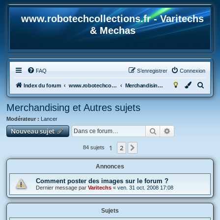
www.robotechcollections.fr - Varitechs
& Mechas
FAQ
S’enregistrer
Connexion
R
Index du forum
www.robotechcollections.fr - Robotech & Macross Toys French Forum !!!
Merchandising et Autres sujets
e
Merchandising et Autres sujets
c
Modérateur :
Lancer
h
Rechercher
Recherche avan
Nouveau sujet
e
r
1
2
Suivante
84 sujets
c
Annonces
h
e
Comment poster des images sur le forum ?
Dernier message par
Varitechs
«
ven. 31 oct. 2008 17:08
r
Sujets