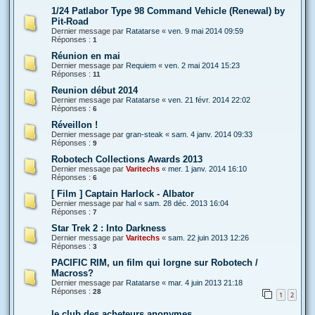
1/24 Patlabor Type 98 Command Vehicle (Renewal) by
Pit-Road
Dernier message par
Ratatarse
«
ven. 9 mai 2014 09:59
Réponses :
1
Réunion en mai
Dernier message par
Requiem
«
ven. 2 mai 2014 15:23
Réponses :
11
Reunion début 2014
Dernier message par
Ratatarse
«
ven. 21 févr. 2014 22:02
Réponses :
6
Réveillon !
Dernier message par
gran-steak
«
sam. 4 janv. 2014 09:33
Réponses :
9
Robotech Collections Awards 2013
Dernier message par
Varitechs
«
mer. 1 janv. 2014 16:10
Réponses :
6
[ Film ] Captain Harlock - Albator
Dernier message par
hal
«
sam. 28 déc. 2013 16:04
Réponses :
7
Star Trek 2 : Into Darkness
Dernier message par
Varitechs
«
sam. 22 juin 2013 12:26
Réponses :
3
PACIFIC RIM, un film qui lorgne sur Robotech /
Macross?
Dernier message par
Ratatarse
«
mar. 4 juin 2013 21:18
Réponses :
28
1
2
le club des acheteurs anonymes .