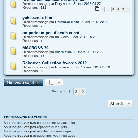
Dernier message par
Fury
«
ven. 31 mai 2013 08:27
Réponses :
181
1
5
6
7
8
…
yukikaze le film!
Dernier message par
Ratatarse
«
dim. 28 avr. 2013 20:26
Réponses :
3
on parle un peu d'oeufs aussi !
Dernier message par
hal
«
ven. 5 avr. 2013 18:25
Réponses :
1
MACROSS 30
Dernier message par
odr78
«
lun. 11 mars 2013 12:22
Réponses :
15
Robotech Collection Awards 2012
Dernier message par
Ratatarse
«
mer. 16 janv. 2013 12:50
Réponses :
6
Nouveau sujet
1
2
Suivante
84 sujets
Aller à
PERMISSIONS DU FORUM
Vous
ne pouvez pas
poster de nouveaux sujets
Vous
ne pouvez pas
répondre aux sujets
Vous
ne pouvez pas
modifier vos messages
Vous
ne pouvez pas
supprimer vos messages