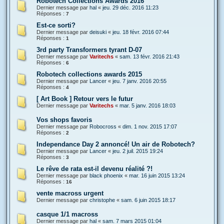
Robotech Collections Awards 2016
Dernier message par
hal
«
jeu. 29 déc. 2016 11:23
Réponses :
7
Est-ce sorti?
Dernier message par
deisuki
«
jeu. 18 févr. 2016 07:44
Réponses :
1
3rd party Transformers tyrant D-07
Dernier message par
Varitechs
«
sam. 13 févr. 2016 21:43
Réponses :
6
Robotech collections awards 2015
Dernier message par
Lancer
«
jeu. 7 janv. 2016 20:55
Réponses :
4
[ Art Book ] Retour vers le futur
Dernier message par
Varitechs
«
mar. 5 janv. 2016 18:03
Vos shops favoris
Dernier message par
Robocross
«
dim. 1 nov. 2015 17:07
Réponses :
2
Independance Day 2 annoncé! Un air de Robotech?
Dernier message par
Lancer
«
jeu. 2 juil. 2015 19:24
Réponses :
3
Le rêve de rata est-il devenu réalité ?!
Dernier message par
black phoenix
«
mar. 16 juin 2015 13:24
Réponses :
16
vente macross urgent
Dernier message par
christophe
«
sam. 6 juin 2015 18:17
casque 1/1 macross
Dernier message par
hal
«
sam. 7 mars 2015 01:04