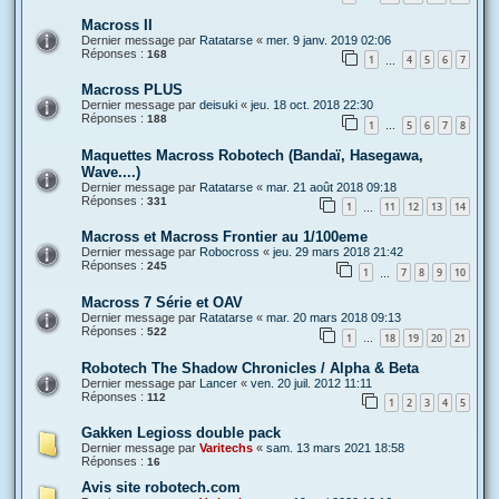
Macross II
Dernier message par
Ratatarse
«
mer. 9 janv. 2019 02:06
Réponses :
168
1
4
5
6
7
…
Macross PLUS
Dernier message par
deisuki
«
jeu. 18 oct. 2018 22:30
Réponses :
188
1
5
6
7
8
…
Maquettes Macross Robotech (Bandaï, Hasegawa,
Wave....)
Dernier message par
Ratatarse
«
mar. 21 août 2018 09:18
Réponses :
331
1
11
12
13
14
…
Macross et Macross Frontier au 1/100eme
Dernier message par
Robocross
«
jeu. 29 mars 2018 21:42
Réponses :
245
1
7
8
9
10
…
Macross 7 Série et OAV
Dernier message par
Ratatarse
«
mar. 20 mars 2018 09:13
Réponses :
522
1
18
19
20
21
…
Robotech The Shadow Chronicles / Alpha & Beta
Dernier message par
Lancer
«
ven. 20 juil. 2012 11:11
Réponses :
112
1
2
3
4
5
Gakken Legioss double pack
Dernier message par
Varitechs
«
sam. 13 mars 2021 18:58
Réponses :
16
Avis site robotech.com