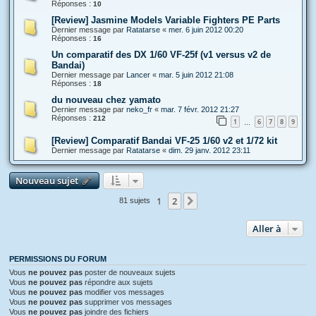
Réponses :
10
[Review] Jasmine Models Variable Fighters PE Parts
Dernier message par
Ratatarse
«
mer. 6 juin 2012 00:20
Réponses :
16
Un comparatif des DX 1/60 VF-25f (v1 versus v2 de
Bandai)
Dernier message par
Lancer
«
mar. 5 juin 2012 21:08
Réponses :
18
du nouveau chez yamato
Dernier message par
neko_fr
«
mar. 7 févr. 2012 21:27
Réponses :
212
1
6
7
8
9
…
[Review] Comparatif Bandai VF-25 1/60 v2 et 1/72 kit
Dernier message par
Ratatarse
«
dim. 29 janv. 2012 23:11
Nouveau sujet
1
2
Suivante
81 sujets
Aller à
PERMISSIONS DU FORUM
Vous
ne pouvez pas
poster de nouveaux sujets
Vous
ne pouvez pas
répondre aux sujets
Vous
ne pouvez pas
modifier vos messages
Vous
ne pouvez pas
supprimer vos messages
Vous
ne pouvez pas
joindre des fichiers