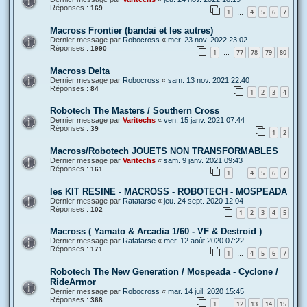
Réponses :
169
1
4
5
6
7
…
Macross Frontier (bandai et les autres)
Dernier message par
Robocross
«
mer. 23 nov. 2022 23:02
Réponses :
1990
1
77
78
79
80
…
Macross Delta
Dernier message par
Robocross
«
sam. 13 nov. 2021 22:40
Réponses :
84
1
2
3
4
Robotech The Masters / Southern Cross
Dernier message par
Varitechs
«
ven. 15 janv. 2021 07:44
Réponses :
39
1
2
Macross/Robotech JOUETS NON TRANSFORMABLES
Dernier message par
Varitechs
«
sam. 9 janv. 2021 09:43
Réponses :
161
1
4
5
6
7
…
les KIT RESINE - MACROSS - ROBOTECH - MOSPEADA
Dernier message par
Ratatarse
«
jeu. 24 sept. 2020 12:04
Réponses :
102
1
2
3
4
5
Macross ( Yamato & Arcadia 1/60 - VF & Destroid )
Dernier message par
Ratatarse
«
mer. 12 août 2020 07:22
Réponses :
171
1
4
5
6
7
…
Robotech The New Generation / Mospeada - Cyclone /
RideArmor
Dernier message par
Robocross
«
mar. 14 juil. 2020 15:45
Réponses :
368
1
12
13
14
15
…