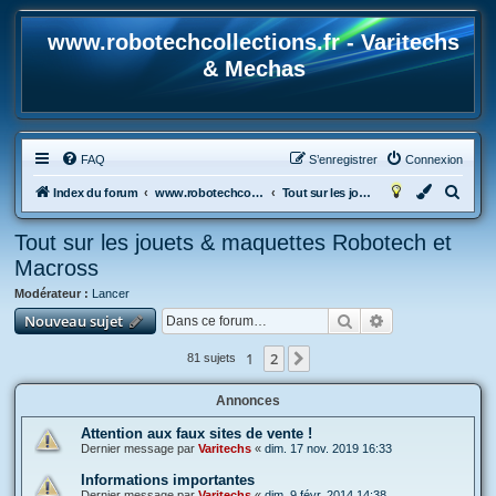
www.robotechcollections.fr - Varitechs
& Mechas
FAQ
S’enregistrer
Connexion
R
Index du forum
www.robotechcollections.fr - Robotech & Macross Toys French Forum !!!
Tout sur les jouets & maquettes Robotech et Macross
e
Tout sur les jouets & maquettes Robotech et
c
Macross
h
Modérateur :
Lancer
e
Rechercher
Recherche avan
Nouveau sujet
r
c
1
2
Suivante
81 sujets
h
Annonces
e
r
Attention aux faux sites de vente !
Dernier message par
Varitechs
«
dim. 17 nov. 2019 16:33
Informations importantes
Dernier message par
Varitechs
«
dim. 9 févr. 2014 14:38