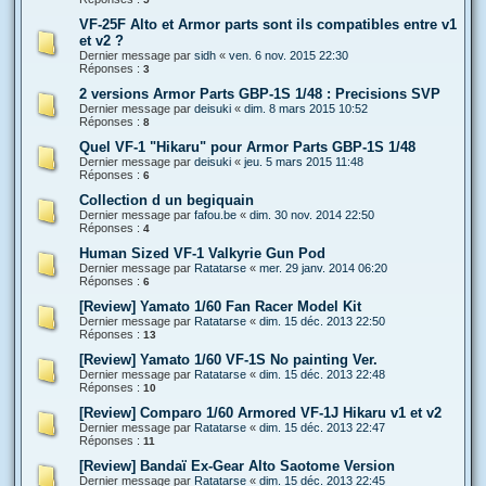
VF-25F Alto et Armor parts sont ils compatibles entre v1
et v2 ?
Dernier message par
sidh
«
ven. 6 nov. 2015 22:30
Réponses :
3
2 versions Armor Parts GBP-1S 1/48 : Precisions SVP
Dernier message par
deisuki
«
dim. 8 mars 2015 10:52
Réponses :
8
Quel VF-1 "Hikaru" pour Armor Parts GBP-1S 1/48
Dernier message par
deisuki
«
jeu. 5 mars 2015 11:48
Réponses :
6
Collection d un begiquain
Dernier message par
fafou.be
«
dim. 30 nov. 2014 22:50
Réponses :
4
Human Sized VF-1 Valkyrie Gun Pod
Dernier message par
Ratatarse
«
mer. 29 janv. 2014 06:20
Réponses :
6
[Review] Yamato 1/60 Fan Racer Model Kit
Dernier message par
Ratatarse
«
dim. 15 déc. 2013 22:50
Réponses :
13
[Review] Yamato 1/60 VF-1S No painting Ver.
Dernier message par
Ratatarse
«
dim. 15 déc. 2013 22:48
Réponses :
10
[Review] Comparo 1/60 Armored VF-1J Hikaru v1 et v2
Dernier message par
Ratatarse
«
dim. 15 déc. 2013 22:47
Réponses :
11
[Review] Bandaï Ex-Gear Alto Saotome Version
Dernier message par
Ratatarse
«
dim. 15 déc. 2013 22:45