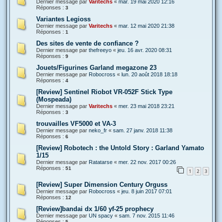
Dernier message par
Varitechs
«
mar. 19 mai 2020 12:16
Réponses :
3
Variantes Legioss
Dernier message par
Varitechs
«
mar. 12 mai 2020 21:38
Réponses :
1
Des sites de vente de confiance ?
Dernier message par
thefreeyo
«
jeu. 16 avr. 2020 08:31
Réponses :
9
Jouets/Figurines Garland megazone 23
Dernier message par
Robocross
«
lun. 20 août 2018 18:18
Réponses :
4
[Review] Sentinel Riobot VR-052F Stick Type
(Mospeada)
Dernier message par
Varitechs
«
mer. 23 mai 2018 23:21
Réponses :
3
trouvailles VF5000 et VA-3
Dernier message par
neko_fr
«
sam. 27 janv. 2018 11:38
Réponses :
6
[Review] Robotech : the Untold Story : Garland Yamato
1/15
Dernier message par
Ratatarse
«
mer. 22 nov. 2017 00:26
Réponses :
51
1
2
3
[Review] Super Dimension Century Orguss
Dernier message par
Robocross
«
jeu. 8 juin 2017 07:01
Réponses :
12
[Review]bandai dx 1/60 yf-25 prophecy
Dernier message par
UN spacy
«
sam. 7 nov. 2015 11:46
Réponses :
5