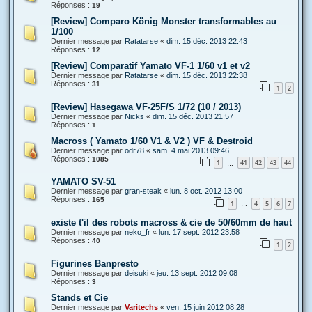
Réponses :
19
[Review] Comparo König Monster transformables au
1/100
Dernier message par
Ratatarse
«
dim. 15 déc. 2013 22:43
Réponses :
12
[Review] Comparatif Yamato VF-1 1/60 v1 et v2
Dernier message par
Ratatarse
«
dim. 15 déc. 2013 22:38
Réponses :
31
1
2
[Review] Hasegawa VF-25F/S 1/72 (10 / 2013)
Dernier message par
Nicks
«
dim. 15 déc. 2013 21:57
Réponses :
1
Macross ( Yamato 1/60 V1 & V2 ) VF & Destroid
Dernier message par
odr78
«
sam. 4 mai 2013 09:46
Réponses :
1085
1
41
42
43
44
…
YAMATO SV-51
Dernier message par
gran-steak
«
lun. 8 oct. 2012 13:00
Réponses :
165
1
4
5
6
7
…
existe t'il des robots macross & cie de 50/60mm de haut
Dernier message par
neko_fr
«
lun. 17 sept. 2012 23:58
Réponses :
40
1
2
Figurines Banpresto
Dernier message par
deisuki
«
jeu. 13 sept. 2012 09:08
Réponses :
3
Stands et Cie
Dernier message par
Varitechs
«
ven. 15 juin 2012 08:28