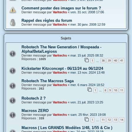
Comment poster des images sur le forum ?
Dernier message par
Varitechs
«
ven. 31 oct. 2008 17:06
Rappel des règles du forum
Dernier message par
Varitechs
«
mer. 30 janv. 2008 12:59
Sujets
Robotech The New Generation / Mospeada -
Alpha/Beta/Legioss
Dernier message par
Varitechs
«
mar. 15 juil. 2025 08:32
Réponses :
1005
1
38
39
40
41
…
Kickstarter Kitzconcept - 06/11/24 au 06/12/24
Dernier message par
Varitechs
«
mer. 13 nov. 2024 13:48
Robotech The Macross Saga
Dernier message par
Varitechs
«
mer. 6 mars 2024 18:52
Réponses :
262
1
8
9
10
11
…
Robotech 2 ?
Dernier message par
Varitechs
«
ven. 21 juil. 2023 13:25
Macross ZERO
Dernier message par
Varitechs
«
sam. 25 févr. 2023 19:08
Réponses :
339
1
11
12
13
14
…
Macross ( Les GRANDS Modèles 1/48, 1/55 & Cie )
Dernier message par
Varitechs
«
jeu. 24 nov. 2022 18:19