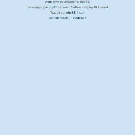
Aero
style developed for phpBB
Développé par
phpBB
® Forum Software © phpBB Limited
Traduit par
phpBB-fr.com
Confidentialité
|
Conditions