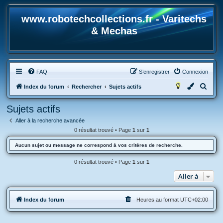
www.robotechcollections.fr - Varitechs
& Mechas
FAQ
S’enregistrer
Connexion
R
Index du forum
Rechercher
Sujets actifs
e
Sujets actifs
c
Aller à la recherche avancée
h
0 résultat trouvé • Page
1
sur
1
e
Aucun sujet ou message ne correspond à vos critères de recherche.
r
c
0 résultat trouvé • Page
1
sur
1
h
Aller à
e
r
Index du forum
Heures au format
UTC+02:00