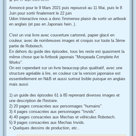
e
s
Annoncé pour le 9 Mars 2021 puis repoussé au 11 Mai, puis le 8
s
Juin pour sortir finalement le 22 juin
a
g
Udon Interactive nous a donc l'immense plaisir de sortir un artbook
e
en anglais (et pas en Japonais hein..).
C'est un vrai livre avec couverture cartonné, papier glacé en
couleur, avec de nombreuses images et croquis sur toute la 3ème
partie de Robotech.
En dehors du guide des épisodes, tous les reste est quasiment la
même chose que le Artbook japonais "Mospeada Complete Art
Works".
On est cependant sur un livre beaucoup plus qualitatif, avec une
structure agréable à lire, en couleur car la version japonaise est
essentiellement en N&B et aussi surtout lisible puisque en anglais
mais aussi
1) un guide des épisodes 61 à 85 reprenant diverses images et
une description de l'histoire.
2) 20 pages consacrées aux personnages "humains".
3) 4 pages consacrées aux personnages "Invids".
4) 40 pages consacrées aux Mechas et véhicules Robotech.
5) 9 pages consacrées aux Mechas Invids.
+ Quelques dessins de production, etc..