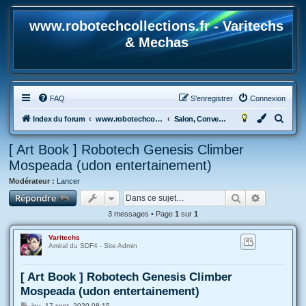
www.robotechcollections.fr - Varitechs
& Mechas
FAQ
S’enregistrer
Connexion
R
Index du forum
www.robotechcollections.fr - Robotech & Macross Toys French Forum !!!
Salon, Convention, Art book, mangas, dessins, Fan-fic...
e
[ Art Book ] Robotech Genesis Climber
c
Mospeada (udon entertainement)
h
Modérateur :
Lancer
e
Rechercher
Recherche
Répondre
r
3 messages • Page
1
sur
1
c
h
Varitechs
Amiral du SDF4 - Site Admin
e
r
[ Art Book ] Robotech Genesis Climber
Mospeada (udon entertainement)
M
jeu. 17 sept. 2020 08:15