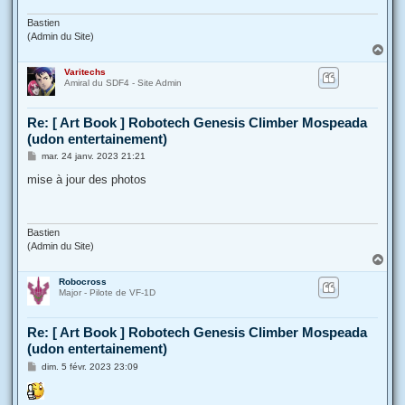
Bastien
(Admin du Site)
H
a
Varitechs
u
Amiral du SDF4 - Site Admin
t
Re: [ Art Book ] Robotech Genesis Climber Mospeada
(udon entertainement)
M
mar. 24 janv. 2023 21:21
e
s
mise à jour des photos
s
a
g
e
Bastien
(Admin du Site)
H
a
Robocross
u
Major - Pilote de VF-1D
t
Re: [ Art Book ] Robotech Genesis Climber Mospeada
(udon entertainement)
M
dim. 5 févr. 2023 23:09
e
s
s