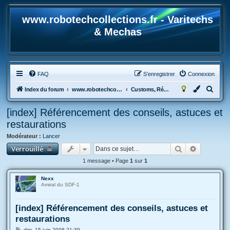
www.robotechcollections.fr - Varitechs
& Mechas
FAQ
S’enregistrer
Connexion
R
Index du forum
www.robotechcollections.fr - Robotech & Macross Toys French Forum !!!
Customs, Réparations, modifications, trucs et astuces + Montages maquettes..
e
[index] Référencement des conseils, astuces et
c
restaurations
h
Modérateur :
Lancer
e
Rechercher
Recherche
Verrouillé
r
1 message • Page
1
sur
1
c
h
Nexx
Amiral du SDF-1
e
r
[index] Référencement des conseils, astuces et
restaurations
M
dim. 15 juin 2008 21:39