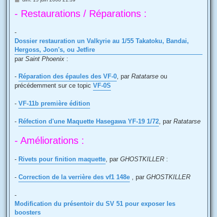
e
- Restaurations / Réparations :
s
s
a
g
-
e
Dossier restauration un Valkyrie au 1/55 Takatoku, Bandai,
Hergoss, Joon's, ou Jetfire
par
Saint Phoenix
:
-
Réparation des épaules des VF-0
, par
Ratatarse
ou
précédemment sur ce topic
VF-0S
-
VF-11b première édition
-
Réfection d'une Maquette Hasegawa YF-19 1/72
, par
Ratatarse
- Améliorations :
-
Rivets pour finition maquette
, par
GHOSTKILLER
:
-
Correction de la verrière des vf1 148e
, par
GHOSTKILLER
-
Modification du présentoir du SV 51 pour exposer les
boosters