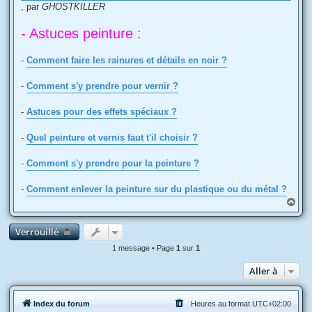
, par
GHOSTKILLER
- Astuces peinture :
-
Comment faire les rainures et détails en noir ?
-
Comment s'y prendre pour vernir ?
-
Astuces pour des effets spéciaux ?
-
Quel peinture et vernis faut t'il choisir ?
-
Comment s'y prendre pour la peinture ?
-
Comment enlever la peinture sur du plastique ou du métal ?
H
a
u
Verrouillé
t
1 message • Page
1
sur
1
Aller à
Index du forum
Heures au format
UTC+02:00